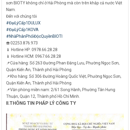
sơn BIOTY không chỉ ở Hải Phòng mà còn trên khắp cả nước Việt
Nam.
Đến với chúng tôi
#ĐạiLýCấp1DULUX
#ĐạiLýCấp1KOVA
#NhàPhânPhốiĐộcQuyềnBIOTI
☎️ 02253.876.973
📱 Hotline HP: 0978.66.28.28
📱 Hotline HCM: 0967.66.28.28
📌Cửa hàng: Số 263 Đường Phan Đăng Lưu, Phường Ngọc Sơn,
Quận Kiến An, Thành phố Hải Phòng.
📌Kho hàng: Số 306 Đường Hoàng Quốc Việt, Phường Ngọc Sơn,
Quận Kiến An, Thành phố Hải Phòng.
📌Văn phòng miền nam: 2/61 Song Hành, Phường Tân Hưng
Thuận, Quận 12, Thành phố Hồ Chí Minh.
II.THÔNG TIN PHÁP LÝ CÔNG TY