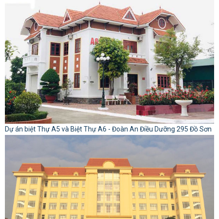
Dự án biệt Thự A5 và Biệt Thự A6 - Đoàn An Điều Dưỡng 295 Đồ Sơn