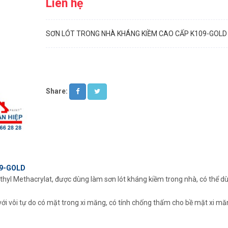
Liên hệ
SƠN LÓT TRONG NHÀ KHÁNG KIỀM CAO CẤP K109-GOLD
Share:
09-GOLD
ethyl Methacrylat, được dùng làm sơn lót kháng kiềm trong nhà, có thể d
ới vôi tự do có mặt trong xi măng, có tính chống thấm cho bề mặt xi măng