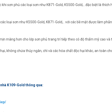
 khi sơn phủ các loại sơn như K871-Gold, K5500-Gold,...đặc biệt là thíc
a các loại sơn như K5500-Gold, K871-Gold,.. với các bề mặt được làm ph
 mịn màng hơn cho lớp sơn phủ trang trí tiếp theo có độ thẩm mỹ cao và 
ại, không chứa thủy ngân, chì và các hóa chất độc hại khác, an toàn ch
 nhà K109-Gold thông qua:
iep/