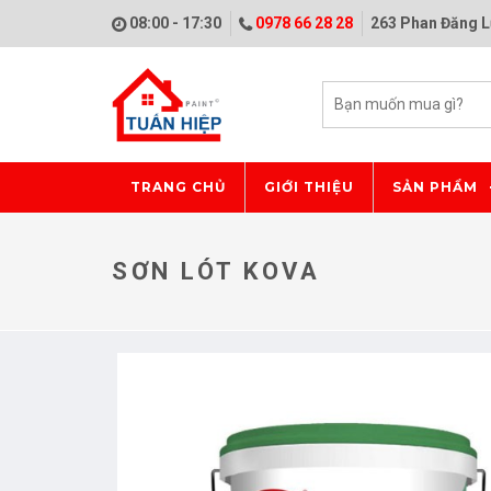
08:00 - 17:30
0978 66 28 28
263 Phan Đăng L
TRANG CHỦ
GIỚI THIỆU
SẢN PHẨM
SƠN LÓT KOVA