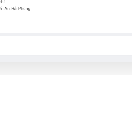
hỉ:
ến An, Hải Phòng.