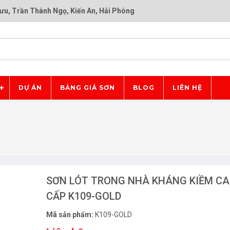
ưu, Trần Thành Ngọ, Kiến An, Hải Phòng
DỰ ÁN
BẢNG GIÁ SƠN
BLOG
LIÊN HỆ
SƠN LÓT TRONG NHÀ KHÁNG KIỀM C
CẤP K109-GOLD
Mã sản phẩm:
K109-GOLD