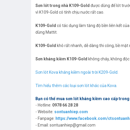
Sơn lót trong nhà K109-Gold
được dùng để lót trước
vì K109-Gold có tính chịu nước rất cao.
K109-Gold
có tác dụng làm tăng độ bền liên kết củ
dùng Mattit.
K109-Gold
khô rất nhanh, dễ dàng thi công, bề mặt
Sơn kháng kiềm K109-Gold
không cháy, không độc h
Sơn lót Kova kháng kiềm ngoài trời K209-Gold.
Tìm hiểu thêm các loại sơn lót khác của Kova.
Bạn có thể mua sơn lót kháng kiềm cao cấp trong
- Hotline:
0978 66 28 28
- Website:
sontuanhiep.com
- Fanpage:
https://www.facebook.com/ctsontuanh
- Email: sontuanhiep@gmail.com