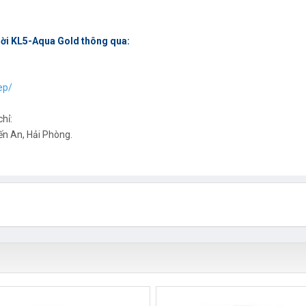
rời KL5-Aqua Gold thông qua:
ep/
hỉ:
ến An, Hải Phòng.