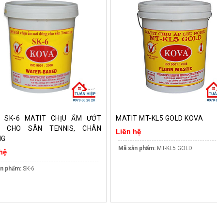
 SK-6 MATIT CHỊU ẨM ƯỚT
MATIT MT-KL5 GOLD KOVA
G CHO SÂN TENNIS, CHÂN
Liên hệ
NG
Mã sản phẩm:
MT-KL5 GOLD
hệ
n phẩm:
SK-6